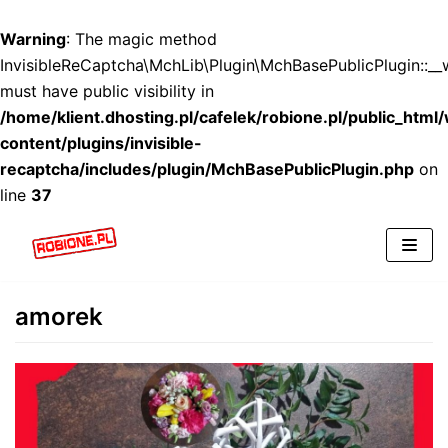
Warning
: The magic method
InvisibleReCaptcha\MchLib\Plugin\MchBasePublicPlugin::_
must have public visibility in
/home/klient.dhosting.pl/cafelek/robione.pl/public_html
content/plugins/invisible-
recaptcha/includes/plugin/MchBasePublicPlugin.php
on
line
37
Skocz
do
amorek
treści